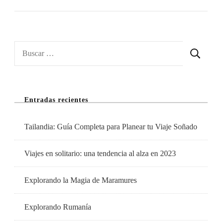
Lugares
Muy
Vistosos
Para
Buscar:
Visitar
En
Otoño
Entradas recientes
En
España
Tailandia: Guía Completa para Planear tu Viaje Soñado
Viajes en solitario: una tendencia al alza en 2023
Explorando la Magia de Maramures
Explorando Rumanía