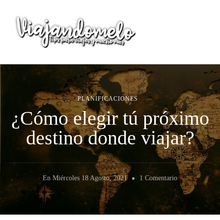
Viajandomelo
Todo lo que necesitas saber en tu próximo viaje
PLANIFICACIONES
¿Cómo elegir tú próximo
destino donde viajar?
En
En
Miércoles 18 Agosto, 2021
1 Comentario
¿Cómo
Elegir