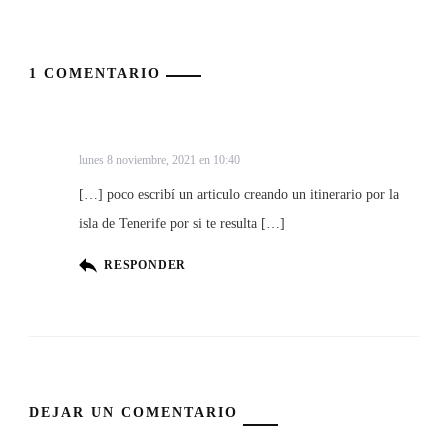
1 COMENTARIO
5 Destinos a los que viajar en Noviembre -
Viajandomelo
lunes 8 noviembre, 2021 en 10:40
[…] poco escribí un articulo creando un itinerario por la
isla de Tenerife por si te resulta […]
RESPONDER
DEJAR UN COMENTARIO