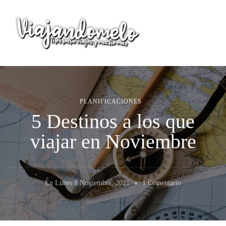
Viajandomelo
Todo lo que necesitas saber en tu próximo viaje
PLANIFICACIONES
5 Destinos a los que
viajar en Noviembre
En
En
Lunes 8 Noviembre, 2021
1 Comentario
5
Destinos