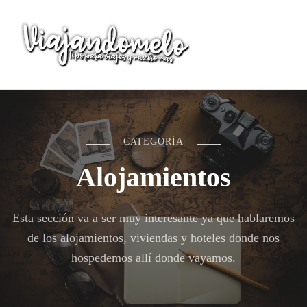
Viajandomelo
Todo lo que necesitas saber en tu próximo viaje
CATEGORÍA
Alojamientos
Esta sección va a ser muy interesante ya que hablaremos
de los alojamientos, viviendas y hoteles donde nos
hospedemos allí donde vayamos.