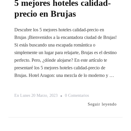
5 mejores hoteles calidad-
precio en Brujas
Descubre los 5 mejores hoteles calidad-precio en
Brujas ¡Bienvenidos a la encantadora ciudad de Brujas!
Si estás buscando una escapada romántica o
simplemente un lugar para relajarte, Brujas es el destino
perfecto. Pero, ¿dónde alojarse? En este artículo te
presentaré los 5 mejores hoteles calidad-precio de
Brujas. Hotel Aragon: una mezcla de lo moderno y …
En
En
Lunes 20 Marzo, 2023
0 Comentarios
5
Seguir leyendo
Mejores
Hoteles
Calidad-