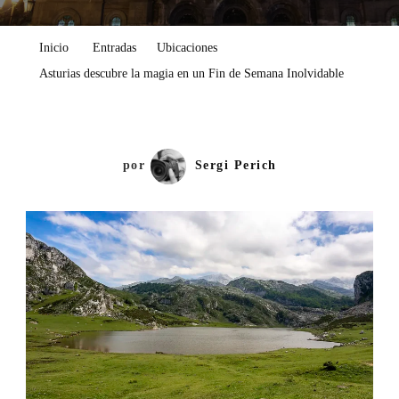
Descubre
La
Inicio
Entradas
Ubicaciones
Magia
Asturias descubre la magia en un Fin de Semana Inolvidable
En
Un
Fin
De
por
Sergi Perich
Semana
Inolvidable