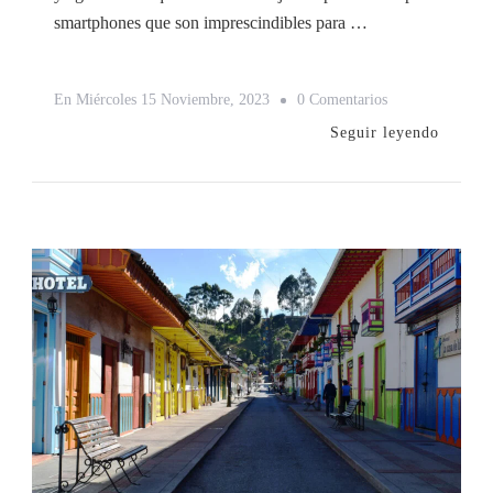
smartphones que son imprescindibles para …
En
En
Miércoles 15 Noviembre, 2023
0 Comentarios
Las
Seguir leyendo
5
Mejores
Aplicaciones
De
Viaje
Para
Smartphones
Imprescindibles
Para
Viajar