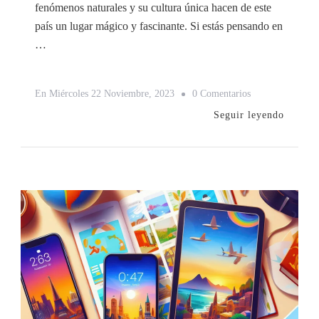
fenómenos naturales y su cultura única hacen de este
país un lugar mágico y fascinante. Si estás pensando en
…
En
En
Miércoles 22 Noviembre, 2023
0 Comentarios
Cómo
Seguir leyendo
Planificar
Un
Viaje
A
Islandia