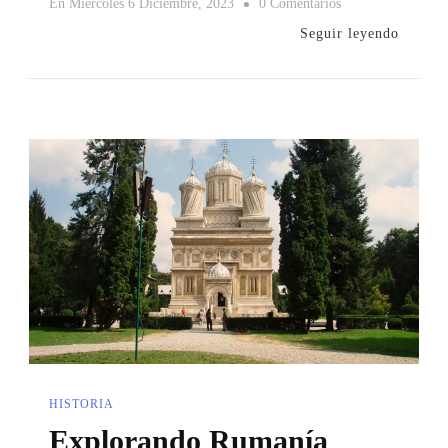
En
En
Miércoles 6 Diciembre, 2023
0 Comentarios
Explorando
Seguir leyendo
La
Magia
De
Maramures
HISTORIA
Explorando Rumanía