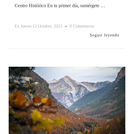
Centro Histórico En tu primer día, sumérgete …
En
En
Jueves 12 Octubre, 2023
0 Comentarios
Roma
Seguir leyendo
En
5
Días