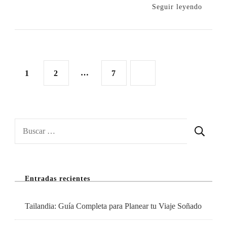
5
Seguir leyendo
Lugares
Muy
Vistosos
Para
Paginación
Página
Página
…
Página
1
2
7
Visitar
de
En
Otoño
entradas
En
Buscar:
España
Entradas recientes
Tailandia: Guía Completa para Planear tu Viaje Soñado