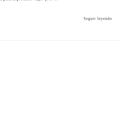
Seguir leyendo
inos
es
ar
bre