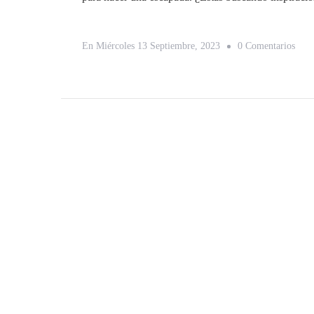
En
En
Miércoles 13 Septiembre, 2023
0 Comentarios
5
Dest
Ideal
Para
Viaj
En
El
Mes
De
Octu