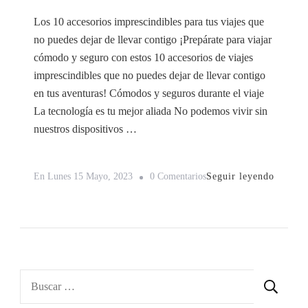
Los 10 accesorios imprescindibles para tus viajes que
no puedes dejar de llevar contigo ¡Prepárate para viajar
cómodo y seguro con estos 10 accesorios de viajes
imprescindibles que no puedes dejar de llevar contigo
en tus aventuras! Cómodos y seguros durante el viaje
La tecnología es tu mejor aliada No podemos vivir sin
nuestros dispositivos …
En
Seguir leyendo
En
Lunes 15 Mayo, 2023
0 Comentarios
Los
10
Accesorios
Imprescindibles
Para
Buscar:
Tus