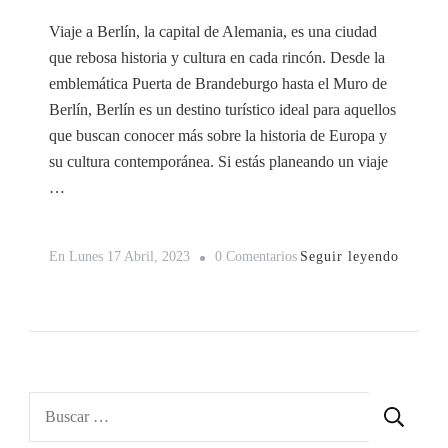
Viaje a Berlín, la capital de Alemania, es una ciudad
que rebosa historia y cultura en cada rincón. Desde la
emblemática Puerta de Brandeburgo hasta el Muro de
Berlín, Berlín es un destino turístico ideal para aquellos
que buscan conocer más sobre la historia de Europa y
su cultura contemporánea. Si estás planeando un viaje
…
En
Seguir leyendo
En
Lunes 17 Abril, 2023
0 Comentarios
Viaje
A
Berlín
De
5
Buscar:
Días: