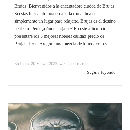
Brujas ¡Bienvenidos a la encantadora ciudad de Brujas!
Si estás buscando una escapada romántica o
simplemente un lugar para relajarte, Brujas es el destino
perfecto. Pero, ¿dónde alojarse? En este artículo te
presentaré los 5 mejores hoteles calidad-precio de
Brujas. Hotel Aragon: una mezcla de lo moderno y …
En
En
Lunes 20 Marzo, 2023
0 Comentarios
5
Seguir leyendo
Mejores
Hoteles
Calidad-
Precio
En
Brujas