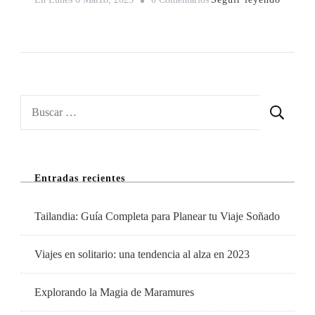
Descubre
Los
Secretos
De
Brujas:
Buscar:
Qué
Ver,
Dónde
Entradas recientes
Alojarte
Y
Tailandia: Guía Completa para Planear tu Viaje Soñado
Comer
Viajes en solitario: una tendencia al alza en 2023
Explorando la Magia de Maramures