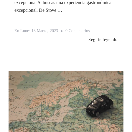
excepcional Si buscas una experiencia gastronómica
excepcional, De Stove …
En
En
Lunes 13 Marzo, 2023
0 Comentarios
Descubre
Seguir leyendo
Los
5
Mejores
Restaurantes
De
Brujas