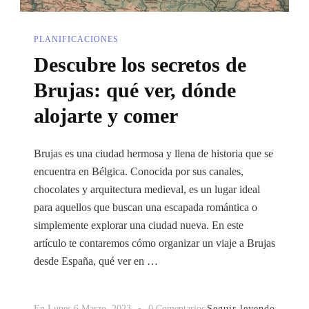
PLANIFICACIONES
Descubre los secretos de
Brujas: qué ver, dónde
alojarte y comer
Brujas es una ciudad hermosa y llena de historia que se
encuentra en Bélgica. Conocida por sus canales,
chocolates y arquitectura medieval, es un lugar ideal
para aquellos que buscan una escapada romántica o
simplemente explorar una ciudad nueva. En este
artículo te contaremos cómo organizar un viaje a Brujas
desde España, qué ver en …
En
Seguir leyendo
En
Lunes 6 Marzo, 2023
0 Comentarios