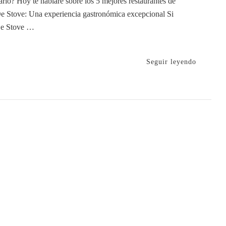
ario? Hoy te hablaré sobre los 5 mejores restaurantes de
 De Stove: Una experiencia gastronómica excepcional Si
 De Stove …
Seguir leyendo