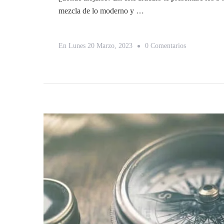
mezcla de lo moderno y …
En
En
Lunes 20 Marzo, 2023
0 Comentarios
5
Mejores
Hoteles
Calidad-
Precio
En
Brujas