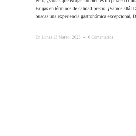
Pero, ¿sabías que Brujas también es un paraíso culin
Brujas en términos de calidad-precio. ¡Vamos allá!
buscas una experiencia gastronómica excepcional,
En
En
Lunes 13 Marzo, 2023
0 Comentarios
Descubre
Los
5
Mejores
Restaurantes
De
Brujas