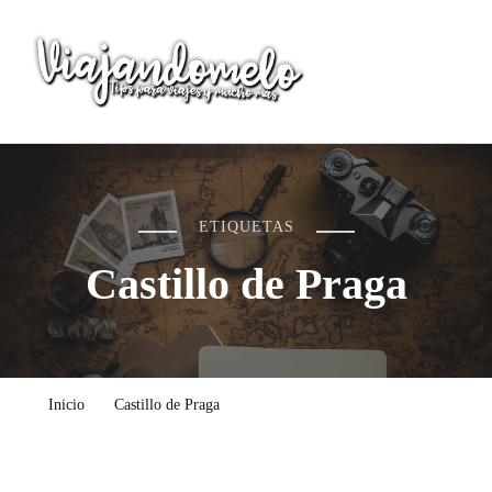
Viajandomelo
Todo lo que necesitas saber en tu próximo viaje
ETIQUETAS
Castillo de Praga
Inicio
Castillo de Praga