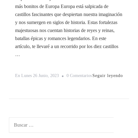
más bonitos de Europa Europa está salpicada de
castillos fascinantes que despiertan nuestra imaginación
y nos sumergen en siglos de historia. Estas fortalezas
majestuosas nos cuentan historias de reyes y reinas,
batallas épicas y romances legendarios. En este
artículo, te llevaré a un recorrido por los diez castillos
…
En
Seguir leyendo
En
Lunes 26 Junio, 2023
0 Comentarios
Los
10
Castillos
Más
Bonitos
Buscar:
De
Europa