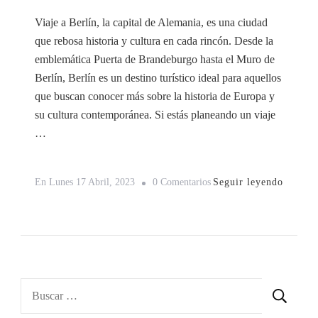
Viaje a Berlín, la capital de Alemania, es una ciudad
que rebosa historia y cultura en cada rincón. Desde la
emblemática Puerta de Brandeburgo hasta el Muro de
Berlín, Berlín es un destino turístico ideal para aquellos
que buscan conocer más sobre la historia de Europa y
su cultura contemporánea. Si estás planeando un viaje
…
En
Seguir leyendo
En
Lunes 17 Abril, 2023
0 Comentarios
Viaje
A
Berlín
De
5
Buscar:
Días: