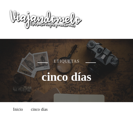
Viajandomelo
Todo lo que necesitas saber en tu próximo viaje
ETIQUETAS
cinco días
Inicio
cinco días