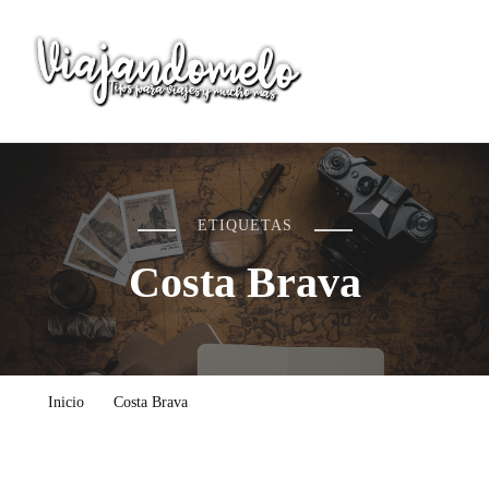
Viajandomelo
Todo lo que necesitas saber en tu próximo viaje
ETIQUETAS
Costa Brava
Inicio
Costa Brava