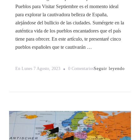
Pueblos para Visitar Septiembre es el momento ideal
para explorar la cautivadora belleza de España,
alejándose del bullicio de las ciudades. Sumérgete en la
auténtica vida de los pueblos encantadores que el país
tiene para ofrecer. En este artículo, te presentaré cinco
pueblos españoles que te cautivarán …
En
Seguir leyendo
En
Lunes 7 Agosto, 2023
0 Comentarios
Descubre
La
Magia
De
España
En
Septiembre