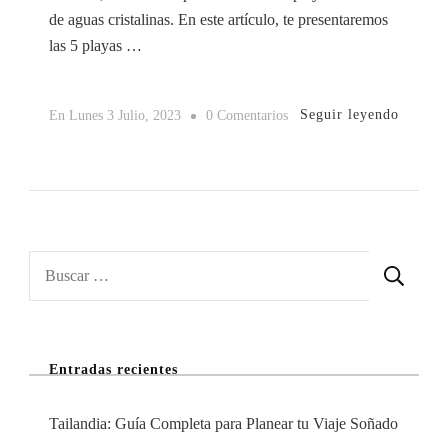
de aguas cristalinas. En este artículo, te presentaremos
las 5 playas …
En
Seguir leyendo
En
Lunes 3 Julio, 2023
0 Comentarios
Descubre
Las
5
Playas
De
Buscar:
España
Donde
Perderte
Entradas recientes
En
Agosto
Tailandia: Guía Completa para Planear tu Viaje Soñado