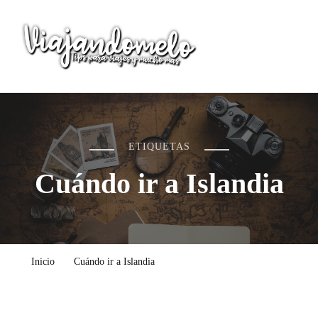
Viajandomelo
Todo lo que necesitas saber en tu próximo viaje
ETIQUETAS
Cuándo ir a Islandia
Inicio
Cuándo ir a Islandia