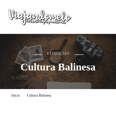
Viajandomelo
Todo lo que necesitas saber en tu próximo viaje
ETIQUETAS
Cultura Balinesa
Inicio
Cultura Balinesa