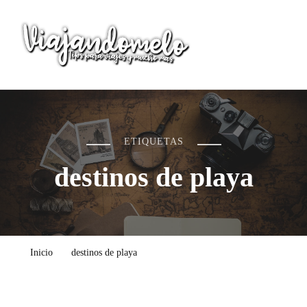
Viajandomelo
Todo lo que necesitas saber en tu próximo viaje
ETIQUETAS
destinos de playa
Inicio
destinos de playa