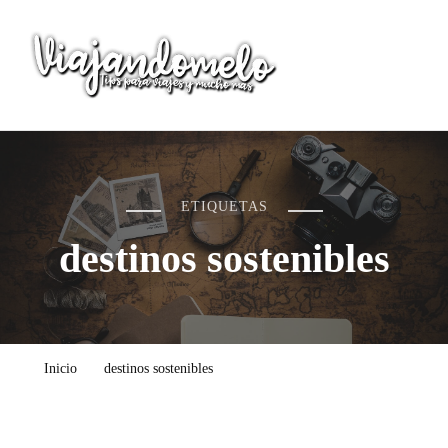
Viajandomelo
Todo lo que necesitas saber en tu próximo viaje
ETIQUETAS
destinos sostenibles
Inicio
destinos sostenibles