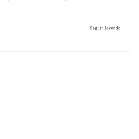
Seguir leyendo
s
bles