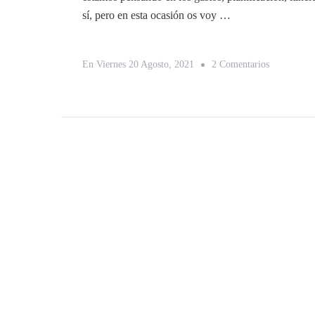
sí, pero en esta ocasión os voy …
En
En
Viernes 20 Agosto, 2021
2 Comentarios
3
Documento
Imprescindi
Para
Viajar
Por
Europa