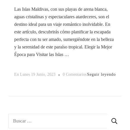
Las Islas Maldivas, con sus playas de arena blanca,
aguas cristalinas y espectaculares atardeceres, son el
destino ideal para un viaje romántico inolvidable. En
este artículo, descubrirás cómo planificar la escapada
perfecta con tu ser amado, sumergiéndote en la belleza
y la serenidad de este paraíso tropical. Elegir la Mejor
Época para Visitar las Islas …
En
Seguir leyendo
En
Lunes 19 Junio, 2023
0 Comentarios
Planificando
Un
Viaje
Romántico
En
Buscar:
Las