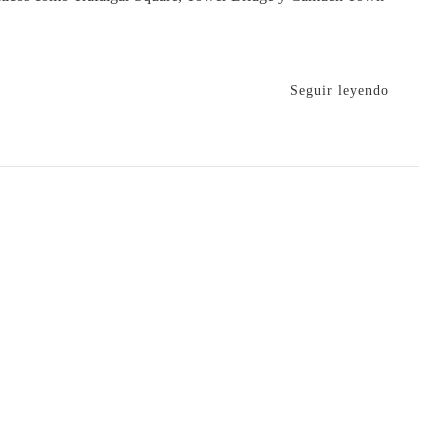
Seguir leyendo
algia
res:
viendo
res
ritos
ad