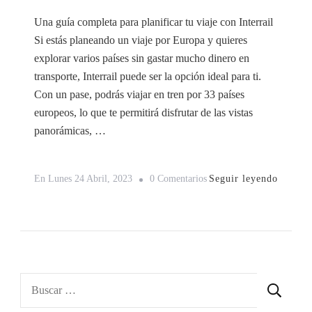
Una guía completa para planificar tu viaje con Interrail
Si estás planeando un viaje por Europa y quieres
explorar varios países sin gastar mucho dinero en
transporte, Interrail puede ser la opción ideal para ti.
Con un pase, podrás viajar en tren por 33 países
europeos, lo que te permitirá disfrutar de las vistas
panorámicas, …
En
Seguir leyendo
En
Lunes 24 Abril, 2023
0 Comentarios
Interrail:
Cómo
Explorar
Europa
De
Buscar:
Manera