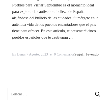
Pueblos para Visitar Septiembre es el momento ideal
para explorar la cautivadora belleza de España,
alejándose del bullicio de las ciudades. Sumérgete en la
auténtica vida de los pueblos encantadores que el país
tiene para ofrecer. En este artículo, te presentaré cinco
pueblos españoles que te cautivarán …
En
Seguir leyendo
En
Lunes 7 Agosto, 2023
0 Comentarios
Descubre
La
Magia
De
España
Buscar:
En
Septiembre