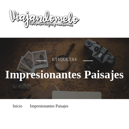
Viajandomelo
Todo lo que necesitas saber en tu próximo viaje
ETIQUETAS
Impresionantes Paisajes
Inicio
Impresionantes Paisajes