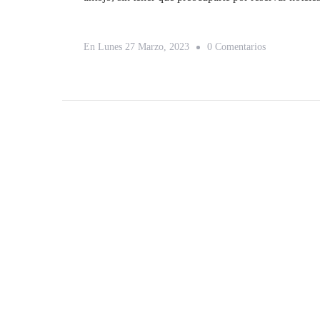
En
En
Lunes 27 Marzo, 2023
0 Comentarios
A
Tener
En
Cuenta
Para
Viajar
En
Camper
Por
Europa