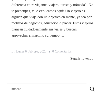
diferencia entre viajante, viajero, turista y nómada? ¡No
te preocupes, te lo explicamos aquí! Un viajero es
alguien que viaja con un objetivo en mente, ya sea por
motivos de negocios, educación o placer. Estos viajeros
planean cuidadosamente sus viajes y buscan
aprovechar al máximo su tiempo …
En
En
Lunes 6 Febrero, 2023
0 Comentarios
Diferencia
Seguir leyendo
Entre
Viajante,
Viajero,
Turista
Buscar:
Y
Nómada