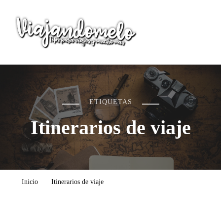
Viajandomelo
Todo lo que necesitas saber en tu próximo viaje
ETIQUETAS
Itinerarios de viaje
Inicio
Itinerarios de viaje