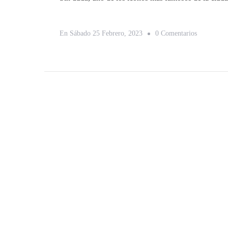
En
En
Sábado 25 Febrero, 2023
0 Comentarios
Los
10
Sitios
Imprescind
Para
Visitar
En
París