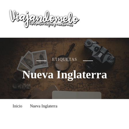
Viajandomelo
Todo lo que necesitas saber en tu próximo viaje
ETIQUETAS
Nueva Inglaterra
Inicio
Nueva Inglaterra