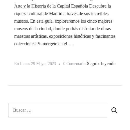
Arte y la Historia de la Capital Española Descubre la
riqueza cultural de Madrid a través de sus increíbles
museos. En esta guía, exploraremos los cinco mejores
museos de la ciudad, donde podrás disfrutar de obras
maestras artísticas, exposiciones históricas y fascinantes
colecciones. Sumérgete en el …
En
Seguir leyendo
En
Lunes 29 Mayo, 2023
0 Comentarios
Los
5
Mejores
Museos
De
Buscar:
Madrid