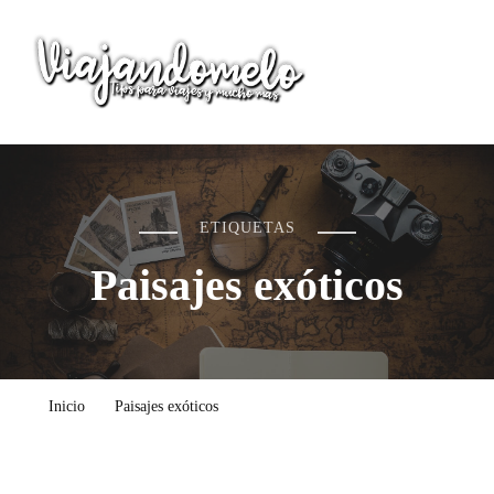
Viajandomelo
Todo lo que necesitas saber en tu próximo viaje
ETIQUETAS
Paisajes exóticos
Inicio
Paisajes exóticos