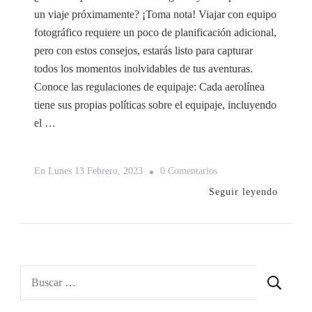
un viaje próximamente? ¡Toma nota! Viajar con equipo
fotográfico requiere un poco de planificación adicional,
pero con estos consejos, estarás listo para capturar
todos los momentos inolvidables de tus aventuras.
Conoce las regulaciones de equipaje: Cada aerolínea
tiene sus propias políticas sobre el equipaje, incluyendo
el …
En
En
Lunes 13 Febrero, 2023
0 Comentarios
Fotografía
Seguir leyendo
De
Viaje,
Cosas
A
Buscar:
Tener
En