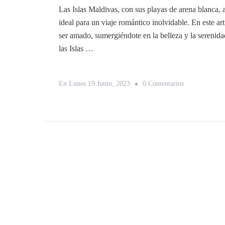
Las Islas Maldivas, con sus playas de arena blanca, a
ideal para un viaje romántico inolvidable. En este ar
ser amado, sumergiéndote en la belleza y la serenidad
las Islas …
En
En
Lunes 19 Junio, 2023
0 Comentarios
Planificando
Un
Viaje
Romántico
En
Las
Islas
Maldivas