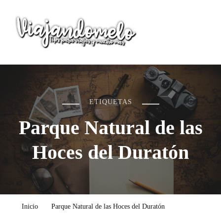
Viajandomelo
Todo lo que necesitas saber en tu próximo viaje
ETIQUETAS
Parque Natural de las
Hoces del Duratón
Inicio
Parque Natural de las Hoces del Duratón