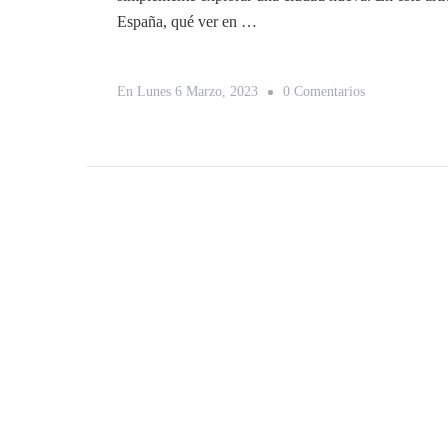
España, qué ver en …
En
En
Lunes 6 Marzo, 2023
0 Comentarios
Descubre
Los
Secretos
De
Brujas:
Qué
Ver,
Dónde
Alojarte
Y
Comer