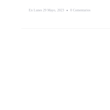
En
En
Lunes 29 Mayo, 2023
0 Comentarios
Los
5
Mejores
Museos
De
Madrid