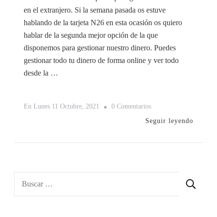
en el extranjero. Si la semana pasada os estuve
hablando de la tarjeta N26 en esta ocasión os quiero
hablar de la segunda mejor opción de la que
disponemos para gestionar nuestro dinero. Puedes
gestionar todo tu dinero de forma online y ver todo
desde la …
En
En
Lunes 11 Octubre, 2021
0 Comentarios
Revolut
Seguir leyendo
Gestiona
Tu
Dinero
En
Buscar:
Más
De