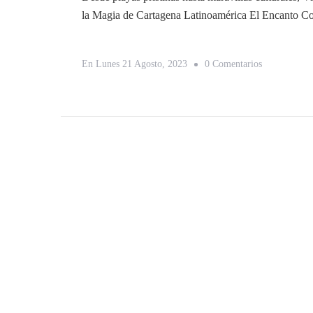
la Magia de Cartagena Latinoamérica El Encanto C
En
En
Lunes 21 Agosto, 2023
0 Comentarios
Explorando
La
Diversidad
De
Latinoaméri