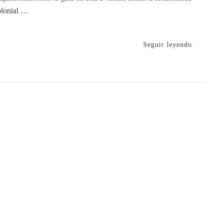
olonial …
Seguir leyendo
ca