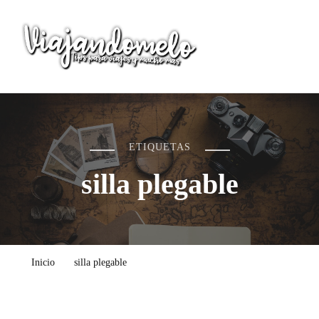
Viajandomelo
Todo lo que necesitas saber en tu próximo viaje
ETIQUETAS
silla plegable
Inicio
silla plegable