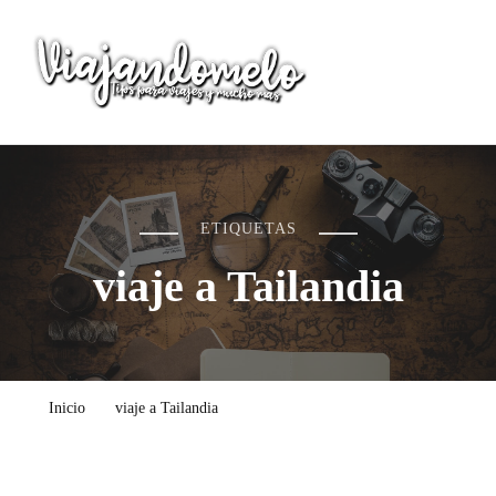
Viajandomelo
Todo lo que necesitas saber en tu próximo viaje
ETIQUETAS
viaje a Tailandia
Inicio
viaje a Tailandia