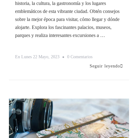
historia, la cultura, la gastronomía y los lugares
emblemáticos de esta vibrante ciudad. Obtén consejos
sobre la mejor época para visitar, cómo llegar y dónde
alojarte. Explora los fascinantes palacios, museos,
parques y realiza interesantes excursiones a …
En
En
Lunes 22 Mayo, 2023
0 Comentarios
Viaje
Seguir leyendo
A
Madrid