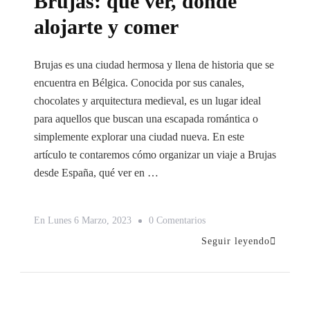
Brujas: qué ver, dónde
alojarte y comer
Brujas es una ciudad hermosa y llena de historia que se
encuentra en Bélgica. Conocida por sus canales,
chocolates y arquitectura medieval, es un lugar ideal
para aquellos que buscan una escapada romántica o
simplemente explorar una ciudad nueva. En este
artículo te contaremos cómo organizar un viaje a Brujas
desde España, qué ver en …
En
En
Lunes 6 Marzo, 2023
0 Comentarios
Descubre
Seguir leyendo
Los
Secretos
De