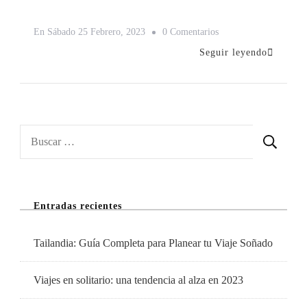
En
En
Sábado 25 Febrero, 2023
0 Comentarios
Los
Seguir leyendo
10
Sitios
Imprescindibles
Para
Buscar:
Visitar
En
París
Entradas recientes
Tailandia: Guía Completa para Planear tu Viaje Soñado
Viajes en solitario: una tendencia al alza en 2023