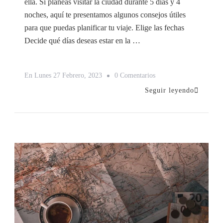
ella. Si planeas visitar la ciudad durante 5 días y 4
noches, aquí te presentamos algunos consejos útiles
para que puedas planificar tu viaje. Elige las fechas
Decide qué días deseas estar en la …
En
En
Lunes 27 Febrero, 2023
0 Comentarios
Planifica
Seguir leyendo
Un
Viaje
A
París
De
5
Días
Y
4