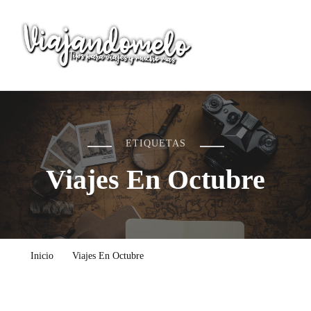
Viajandomelo
Todo lo que necesitas saber en tu próximo viaje
ETIQUETAS
Viajes En Octubre
Inicio
Viajes En Octubre