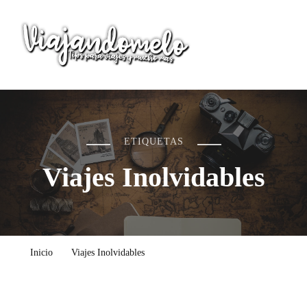
Viajandomelo
Todo lo que necesitas saber en tu próximo viaje
ETIQUETAS
Viajes Inolvidables
Inicio
Viajes Inolvidables