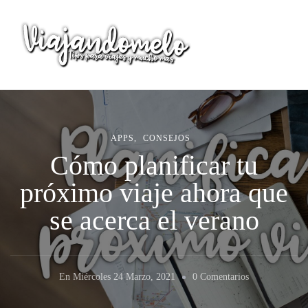
Viajandomelo
Todo lo que necesitas saber en tu próximo viaje
APPS
CONSEJOS
Cómo planificar tu
próximo viaje ahora que
se acerca el verano
En
En
Miércoles 24 Marzo, 2021
0 Comentarios
Cómo