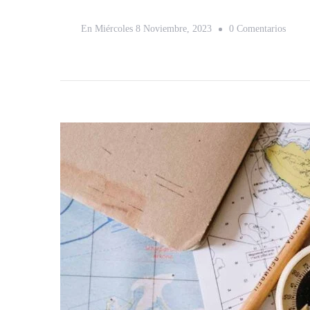
En
En
Miércoles 8 Noviembre, 2023
0 Comentarios
Descu
Destin
Meno
Conoc