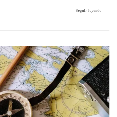
Seguir leyendo
briendo
os
s
idos