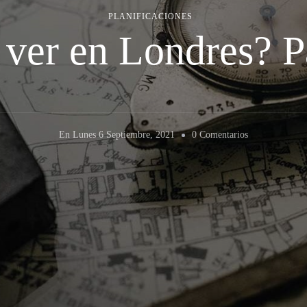
PLANIFICACIONES
ver en Londres? P
En
En
Lunes 6 Septiembre, 2021
0 Comentarios
¿Qué
Ver
En
Londres?
Parte
2